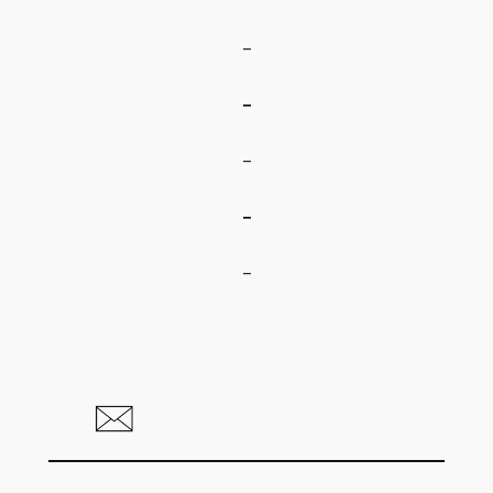
–
–
–
–
–